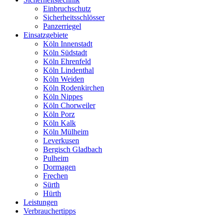
Einbruchschutz
Sicherheitsschlösser
Panzerriegel
Einsatzgebiete
Köln Innenstadt
Köln Südstadt
Köln Ehrenfeld
Köln Lindenthal
Köln Weiden
Köln Rodenkirchen
Köln Nippes
Köln Chorweiler
Köln Porz
Köln Kalk
Köln Mülheim
Leverkusen
Bergisch Gladbach
Pulheim
Dormagen
Frechen
Sürth
Hürth
Leistungen
Verbrauchertipps