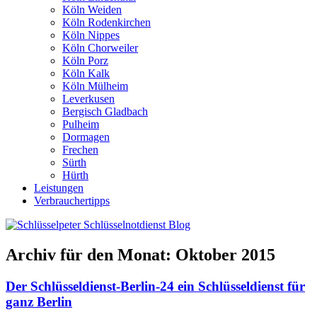
Köln Weiden
Köln Rodenkirchen
Köln Nippes
Köln Chorweiler
Köln Porz
Köln Kalk
Köln Mülheim
Leverkusen
Bergisch Gladbach
Pulheim
Dormagen
Frechen
Sürth
Hürth
Leistungen
Verbrauchertipps
Archiv für den Monat:
Oktober 2015
Der Schlüsseldienst-Berlin-24 ein Schlüsseldienst für
ganz Berlin