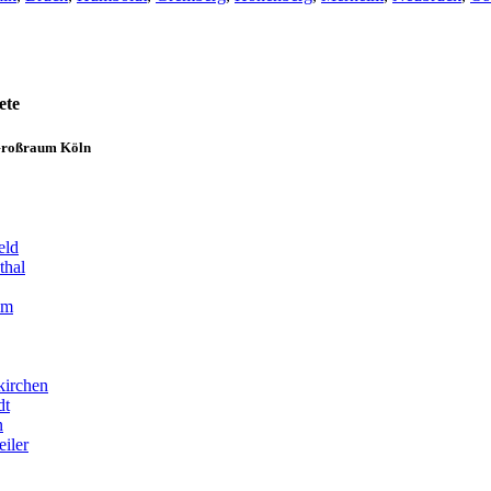
ete
 Großraum Köln
eld
thal
im
kirchen
dt
n
iler