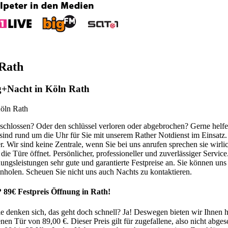
 Rath
ag+Nacht in Köln Rath
schlossen? Oder den schlüssel verloren oder abgebrochen? Gerne helfe
 sind rund um die Uhr für Sie mit unserem Rather Notdienst im Einsatz. 
. Wir sind keine Zentrale, wenn Sie bei uns anrufen sprechen sie wirl
 die Türe öffnet. Persönlicher, professioneller und zuverlässiger Service
fnungsleistungen sehr gute und garantierte Festpreise an. Sie können un
inholen. Scheuen Sie nicht uns auch Nachts zu kontaktieren.
 89€ Festpreis Öffnung in Rath!
ie denken sich, das geht doch schnell? Ja! Deswegen bieten wir Ihnen hi
enen Tür von 89,00 €. Dieser Preis gilt für zugefallene, also nicht abg