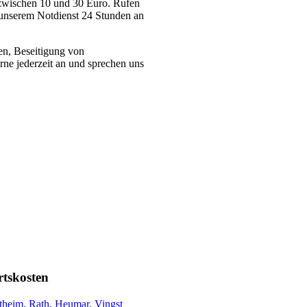
zwischen 10 und 30 Euro. Rufen
t unserem Notdienst 24 Stunden an
en, Beseitigung von
rne jederzeit an und sprechen uns
rtskosten
theim
,
Rath
,
Heumar
,
Vingst