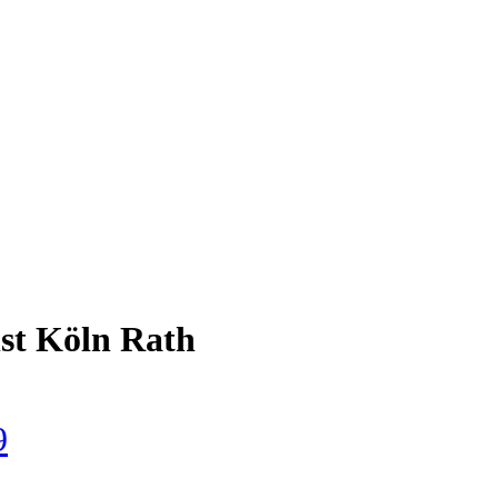
nst Köln Rath
9