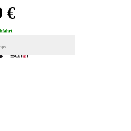
9 €
bfahrt
Abzocke
pps