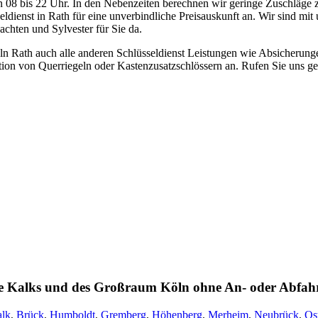
08 bis 22 Uhr. In den Nebenzeiten berechnen wir geringe Zuschläge 
seldienst in Rath für eine unverbindliche Preisauskunft an. Wir sind mi
hten und Sylvester für Sie da.
öln Rath auch alle anderen Schlüsseldienst Leistungen wie Absicherung
tion von Querriegeln oder Kastenzusatzschlössern an. Rufen Sie uns ge
eile Kalks und des Großraum Köln ohne An- oder Abfah
lk
,
Brück
,
Humboldt
,
Gremberg
,
Höhenberg
,
Merheim
,
Neubrück
,
Os