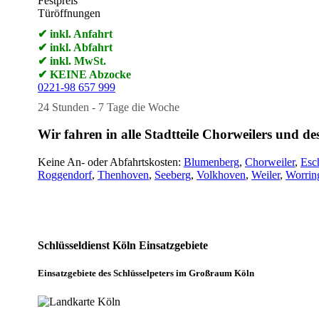
Festpreis
Türöffnungen
✔ inkl. Anfahrt
✔ inkl. Abfahrt
✔ inkl. MwSt.
✔ KEINE Abzocke
0221-98 657 999
24 Stunden - 7 Tage die Woche
Wir fahren in alle Stadtteile Chorweilers und 
Keine An- oder Abfahrtskosten:
Blumenberg
,
Chorweiler
,
Esc
Roggendorf
,
Thenhoven
,
Seeberg
,
Volkhoven
,
Weiler
,
Worrin
Unsere Einsatzgebiete
Schlüsseldienst Köln Einsatzgebiete
Einsatzgebiete des Schlüsselpeters im Großraum Köln